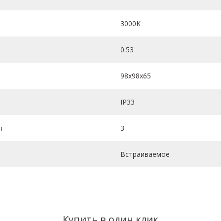
3000K
0.53
98х98х65
IP33
т
3
Встраиваемое
Купить в один клик