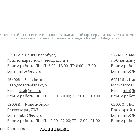
нтернет-сайт носит исключительно информационный характер и ни при каких условиях 
положениями Статьи 437 Гражданского кодекса Российской Федерации.
195112
, г.
Cанкт-Петербург
,
127411
, г.
Мо
Красногвардейская площадь., д. 3
Лобненская ул
Режим работы: ПН-ЧТ: 8.00 - 18.00; ПТ: 8.00 - 17.00
Режим работы:
E-mail:
info@ledit.ru
E-mail:
info@l
454008
, г.
Челябинск
,
603116
, г.
Ни
Свердловский тракт, 5
Московское ш
E-mail:
ural@ledit.ru
E-mail:
info@l
Режим работы: ПН-ЧТ: 10.00 - 20.00; ПТ: 10.00 - 19.00
Режим работы:
630088
, г.
Новосибирск
,
620050
, г.
Ек
Петухова ул., 79/3
Проходной п
E-mail:
sibir@ledit.ru
E-mail:
info@l
Режим работы: ПН-ЧТ: 12.00 - 22.00; ПТ: 12.00 - 21.00
Режим работы:
Задать вопрос
Карта проезда
ны.