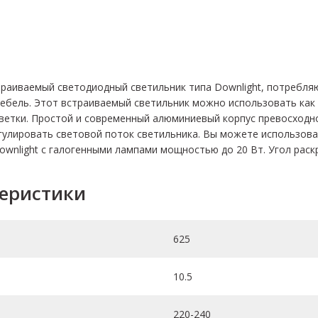
страиваемый cветодиодный светильник типа Downlight, потребля
 мебель. Этот встраиваемый светильник можно использовать ка
светки. Простой и современный алюминиевый корпус превосходн
гулировать световой поток светильника. Вы можете использова
wnlight с галогенными лампами мощностью до 20 Вт. Угол раскр
теристики
625
10.5
220-240