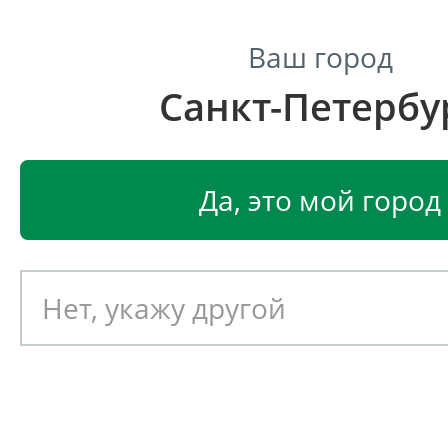
Ваш город
Санкт-Петербу
Центр светодиодного освещения
Главная
Светодиодные светильники
Светодиодные
Да, это мой город
Светодиодные аварийные
светильники
Выберите сортировку
L-office 32 Em