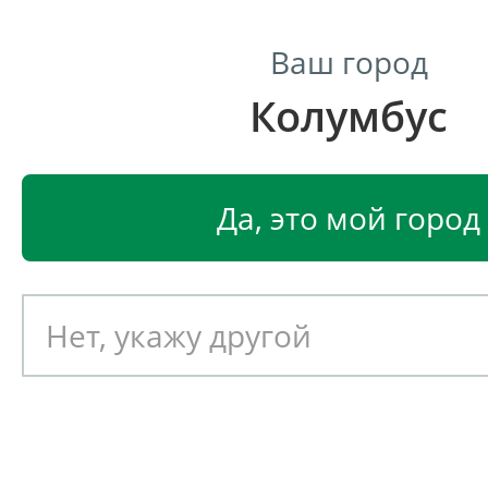
Ваш город
Колумбус
Центр светодиодного освещения
Главная
Светодиодные светильники
Светодиодные
Да, это мой город
Аварийный светодиодный 
светильник Ферекс ДСО 04-
Артикул: 050792