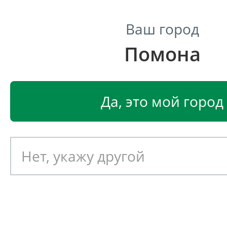
Ваш город
Помона
Центр светодиодного освещения
Главная
Светодиодные светильники
Светодиодные
Да, это мой город
Аварийный светодиодный 
светильник Ферекс FPL 01-
Артикул: 051363