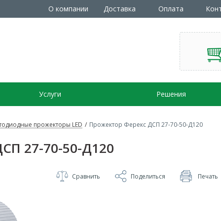
О компании
Доставка
Оплата
Кон
Услуги
Решения
тодиодные прожекторы LED
/
Прожектор Ферекс ДСП 27-70-50-Д120
СП 27-70-50-Д120
Сравнить
Поделиться
Печать