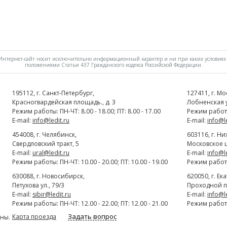
нтернет-сайт носит исключительно информационный характер и ни при каких условиях 
положениями Статьи 437 Гражданского кодекса Российской Федерации.
195112
, г.
Cанкт-Петербург
,
127411
, г.
Мо
Красногвардейская площадь., д. 3
Лобненская ул
Режим работы: ПН-ЧТ: 8.00 - 18.00; ПТ: 8.00 - 17.00
Режим работы:
E-mail:
info@ledit.ru
E-mail:
info@l
454008
, г.
Челябинск
,
603116
, г.
Ни
Свердловский тракт, 5
Московское ш
E-mail:
ural@ledit.ru
E-mail:
info@l
Режим работы: ПН-ЧТ: 10.00 - 20.00; ПТ: 10.00 - 19.00
Режим работы:
630088
, г.
Новосибирск
,
620050
, г.
Ек
Петухова ул., 79/3
Проходной п
E-mail:
sibir@ledit.ru
E-mail:
info@l
Режим работы: ПН-ЧТ: 12.00 - 22.00; ПТ: 12.00 - 21.00
Режим работы:
Задать вопрос
Карта проезда
ны.