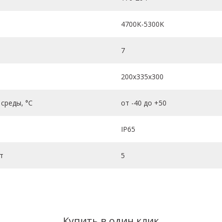
4700K-5300K
7
200x335х300
среды, °C
от -40 до +50
IP65
т
5
Купить в один клик