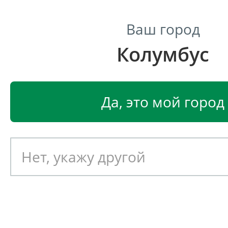
Ваш город
Колумбус
Центр светодиодного освещения
Главная
Светодиодные светильники
Светодиод
Да, это мой город
Прожектор Ферекс FFL 01-45
Артикул: 051494