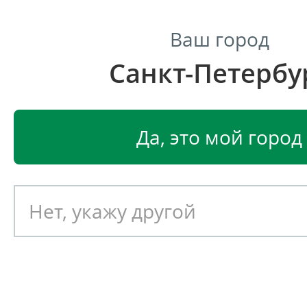
Ваш город
Санкт-Петербу
Центр светодиодного освещения
Главная
Светодиодные светильники
Светодиод
Да, это мой город
Прожектор LEDEL L-lego 55 
Артикул: 010611