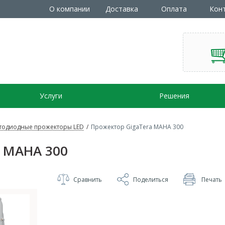
О компании
Доставка
Оплата
Кон
Услуги
Решения
тодиодные прожекторы LED
/
Прожектор GigaTera MAHA 300
a MAHA 300
Сравнить
Поделиться
Печать