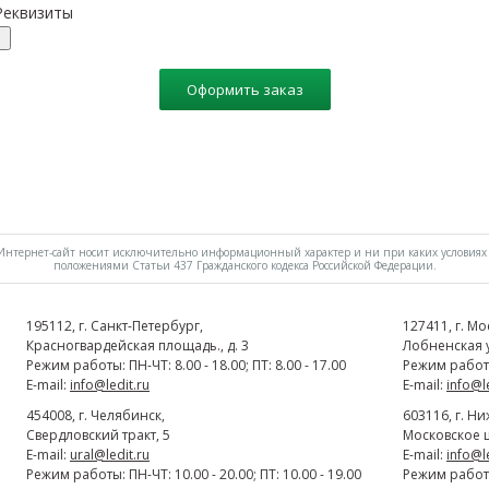
Реквизиты
Оформить заказ
нтернет-сайт носит исключительно информационный характер и ни при каких условиях 
положениями Статьи 437 Гражданского кодекса Российской Федерации.
195112
, г.
Cанкт-Петербург
,
127411
, г.
Мо
Красногвардейская площадь., д. 3
Лобненская ул
Режим работы: ПН-ЧТ: 8.00 - 18.00; ПТ: 8.00 - 17.00
Режим работы:
E-mail:
info@ledit.ru
E-mail:
info@l
454008
, г.
Челябинск
,
603116
, г.
Ни
Свердловский тракт, 5
Московское ш
E-mail:
ural@ledit.ru
E-mail:
info@l
Режим работы: ПН-ЧТ: 10.00 - 20.00; ПТ: 10.00 - 19.00
Режим работы: