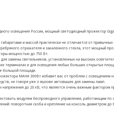
дного освещения России, мощный светодиодный прожектор Gig
 габаритами и массой практически не отличается от привычных
еребряного отражателя и закаленного стекла, этот мощный про
торы мощностью до 750 Вт.
для замены светильников, установленных на высоких осветител
ких терминалах и для освещения любых больших открытых площ
е большой площади.
ожектора MAHA 300Вт избавит вас от проблем с освещением на
едств, не говоря уже о вызове автовышек для замены ламп.
 напряжения до 20 кВ, что является очень важным фактором п
ктовать модулем беспроводного управления, работающим по с
лений: поворотная скоба и крепление на консоль диаметром до 6