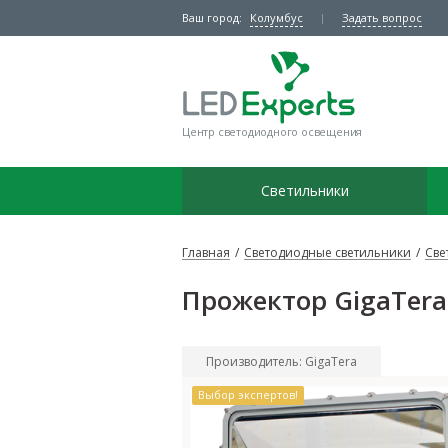
Ваш город:
Колумбус
Задать вопрос
Центр светодиодного освещения
Светильники
Главная
/
Светодиодные светильники
/
Све
Прожектор GigaTer
Производитель: GigaTera
Выбор экспертов!