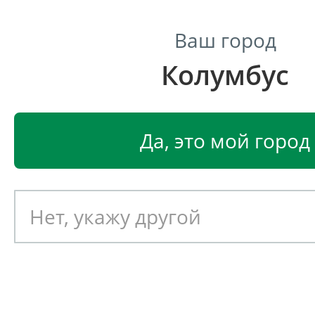
Ваш город
Колумбус
Центр светодиодного освещения
Главная
Светодиодные светильники
Светодиод
Да, это мой город
Прожектор Xlight XLD-FL36-
Артикул: 140278