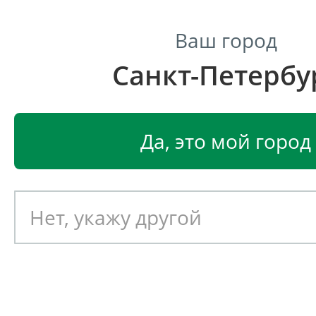
Ваш город
Санкт-Петербу
Центр светодиодного освещения
Главная
Светодиодные светильники
Светодиодные 
Да, это мой город
Светодиодный потолочны
светильник DURAY Байкал 4
IP54
Артикул: 081003