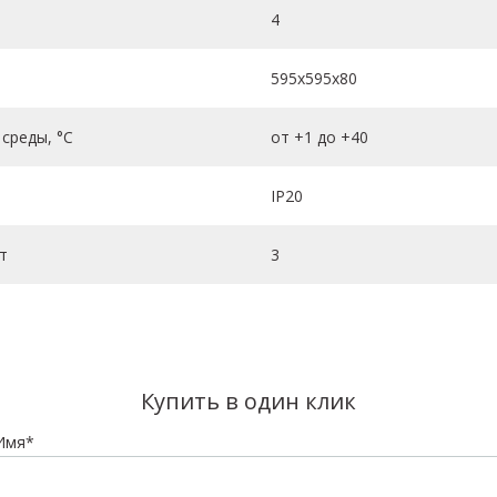
4
595х595х80
среды, °C
от +1 до +40
IP20
т
3
Купить в один клик
Имя*