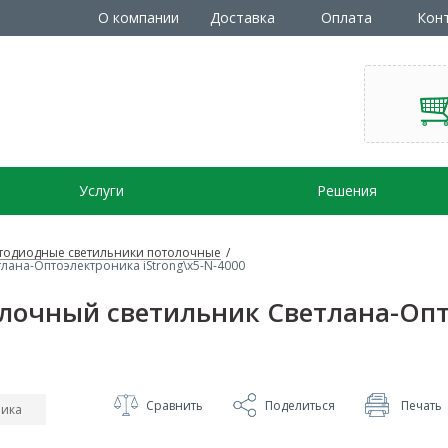
О компании
Доставка
Оплата
Кон
Услуги
Решения
тодиодные светильники потолочные
/
ана-Оптоэлектроника iStrong\x5-N-4000
лочный светильник Светлана-Оп
Сравнить
Поделиться
Печать
ника