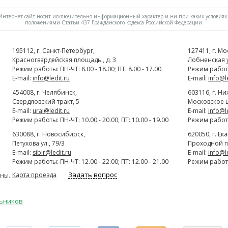
нтернет-сайт носит исключительно информационный характер и ни при каких условиях 
положениями Статьи 437 Гражданского кодекса Российской Федерации.
195112
, г.
Cанкт-Петербург
,
127411
, г.
Мо
Красногвардейская площадь., д. 3
Лобненская ул
Режим работы: ПН-ЧТ: 8.00 - 18.00; ПТ: 8.00 - 17.00
Режим работы:
E-mail:
info@ledit.ru
E-mail:
info@l
454008
, г.
Челябинск
,
603116
, г.
Ни
Свердловский тракт, 5
Московское ш
E-mail:
ural@ledit.ru
E-mail:
info@l
Режим работы: ПН-ЧТ: 10.00 - 20.00; ПТ: 10.00 - 19.00
Режим работы:
630088
, г.
Новосибирск
,
620050
, г.
Ек
Петухова ул., 79/3
Проходной п
E-mail:
sibir@ledit.ru
E-mail:
info@l
Режим работы: ПН-ЧТ: 12.00 - 22.00; ПТ: 12.00 - 21.00
Режим работы:
Задать вопрос
Карта проезда
ны.
льников