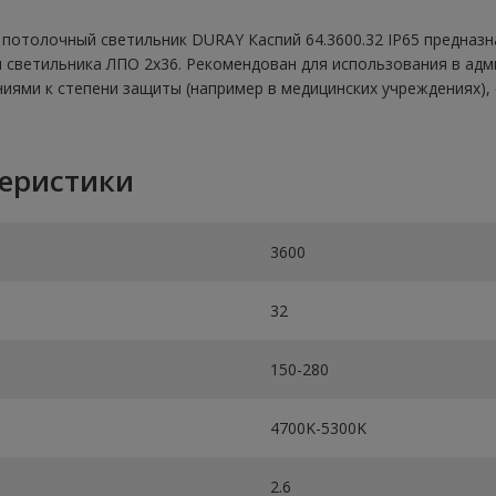
отолочный светильник DURAY Каспий 64.3600.32 IP65 предназн
м светильника ЛПО 2х36. Рекомендован для использования в ад
ями к степени защиты (например в медицинских учреждениях), 
теристики
3600
32
150-280
4700K-5300K
2.6