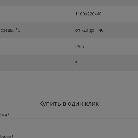
1100х220х40
среды, °C
от -20 до +40
IP65
т
5
Купить в один клик
Имя*
Почта*