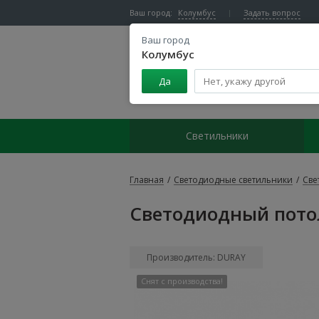
Ваш город:
Колумбус
Задать вопрос
Ваш город
Колумбус
Да
Центр светодиодного освещения
Светильники
Главная
/
Светодиодные светильники
/
Све
Светодиодный потол
Производитель: DURAY
Снят с производства!