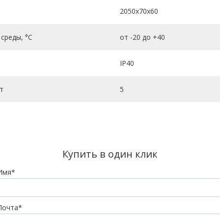
2050х70х60
среды, °C
от -20 до +40
IP40
т
5
Купить в один клик
Имя*
Почта*