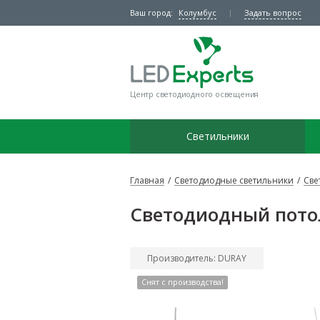
Ваш город:
Колумбус
Задать вопрос
Центр светодиодного освещения
Светильники
Главная
/
Светодиодные светильники
/
Све
Светодиодный потол
Производитель: DURAY
Снят с производства!