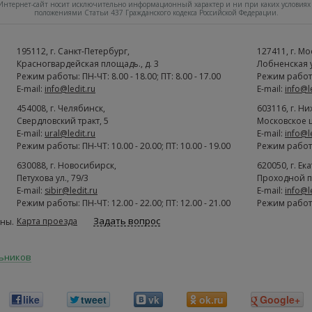
нтернет-сайт носит исключительно информационный характер и ни при каких условиях 
положениями Статьи 437 Гражданского кодекса Российской Федерации.
195112
, г.
Cанкт-Петербург
,
127411
, г.
Мо
Красногвардейская площадь., д. 3
Лобненская ул
Режим работы: ПН-ЧТ: 8.00 - 18.00; ПТ: 8.00 - 17.00
Режим работы:
E-mail:
info@ledit.ru
E-mail:
info@l
454008
, г.
Челябинск
,
603116
, г.
Ни
Свердловский тракт, 5
Московское ш
E-mail:
ural@ledit.ru
E-mail:
info@l
Режим работы: ПН-ЧТ: 10.00 - 20.00; ПТ: 10.00 - 19.00
Режим работы:
630088
, г.
Новосибирск
,
620050
, г.
Ек
Петухова ул., 79/3
Проходной п
E-mail:
sibir@ledit.ru
E-mail:
info@l
Режим работы: ПН-ЧТ: 12.00 - 22.00; ПТ: 12.00 - 21.00
Режим работы:
Задать вопрос
Карта проезда
ны.
льников
like
tweet
vk
ok.ru
Google+