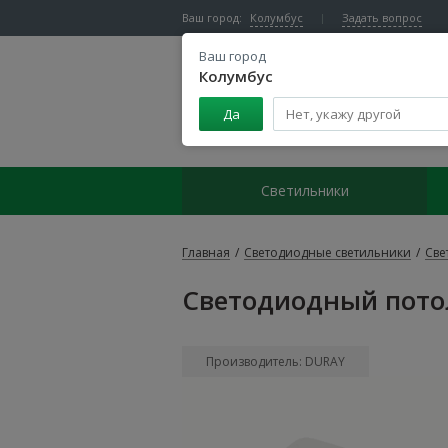
Ваш город:
Колумбус
Задать вопрос
Ваш город
Колумбус
Да
Центр светодиодного освещения
Светильники
Главная
/
Светодиодные светильники
/
Све
Светодиодный пото
Производитель: DURAY