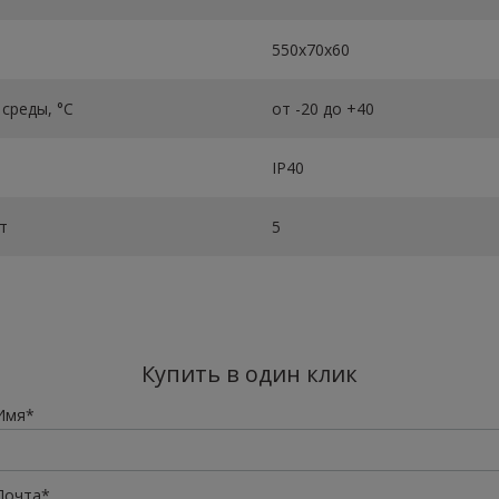
550х70х60
среды, °C
от -20 до +40
IP40
т
5
Купить в один клик
Имя*
Почта*