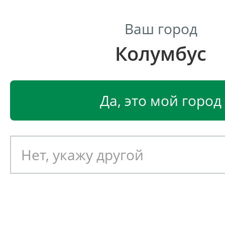
Ваш город
Колумбус
Центр светодиодного освещения
Главная
Светодиодные светильники
Светодиодные 
Да, это мой город
Светодиодный потолочны
светильник Phobus LIN-50.1
Артикул: 020013