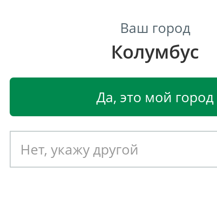
Ваш город
Колумбус
Центр светодиодного освещения
Главная
Светодиодные светильники
Светодиодные 
Да, это мой город
Светодиодный потолочны
светильник Диора OFFICE Sl
prism
Артикул: 380001