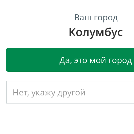
Ваш город
Колумбус
Центр светодиодного освещения
Главная
Светодиодные светильники
Светодиодные 
Да, это мой город
Светодиодный потолочны
светильник Ферекс ССВ-15/
Артикул: 050008