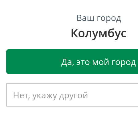
Ваш город
Колумбус
Центр светодиодного освещения
Главная
Светодиодные светильники
Светодиодные 
Да, это мой город
Светодиодный потолочны
светильник Ферекс ССВ-41/
(Универсал)
Артикул: 050332