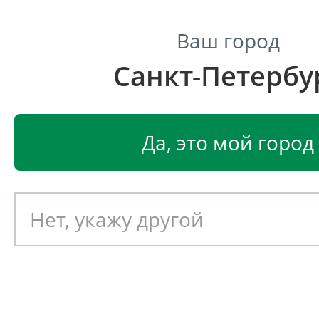
Ваш город
Санкт-Петербу
Центр светодиодного освещения
Главная
Светодиодные светильники
Промышленные 
Да, это мой город
Промышленный светодиод
светильник DURAY Ангара 9
1,0
Артикул: 081093