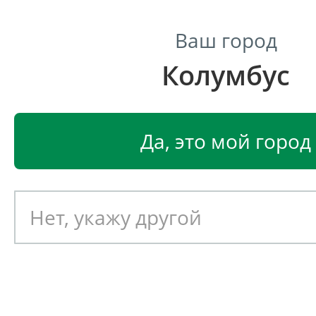
Ваш город
Колумбус
Центр светодиодного освещения
Главная
Светодиодные светильники
Промышленные 
Да, это мой город
Промышленный светодиод
светильник Ферекс ДСО 01-
Артикул: 051700