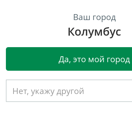
Ваш город
Колумбус
Центр светодиодного освещения
Главная
Светодиодные светильники
Промышленные 
Да, это мой город
Промышленный светодиод
светильник Ферекс ДСО 02-
Артикул: 050116