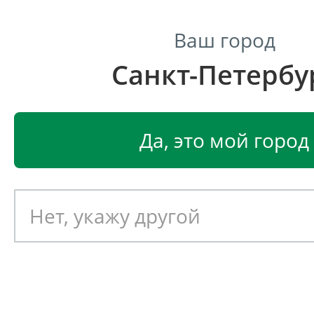
Ваш город
Санкт-Петербу
Центр светодиодного освещения
Главная
Светодиодные светильники
Промышленные 
Да, это мой город
Промышленный светодиод
светильник Ферекс FHB 01-1
Артикул: 051808