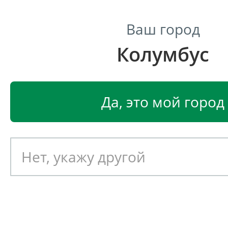
Ваш город
Колумбус
Центр светодиодного освещения
Главная
Светодиодные светильники
Промышленные 
Да, это мой город
Промышленный светодиод
светильник DURAY Енисей 2
Артикул: 081027