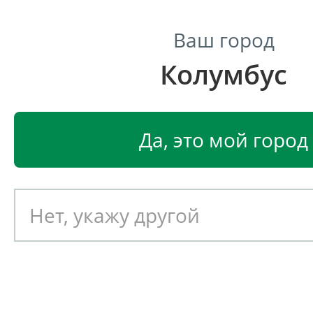
Ваш город
Колумбус
Центр светодиодного освещения
Главная
Светодиодные светильники
Промышленные 
Да, это мой город
Промышленный светодиод
светильник LEDEL L-industr
Артикул: 010417