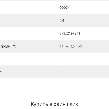
6000K
4.4
373х219х241
среды, °C
от -45 до +50
IP65
т
3
Купить в один клик