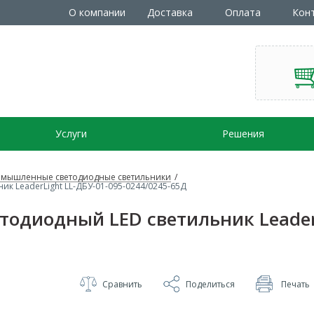
О компании
Доставка
Оплата
Кон
Услуги
Решения
мышленные светодиодные светильники
/
 LeaderLight LL-ДБУ-01-095-0244/0245-65Д
диодный LED светильник LeaderL
Сравнить
Поделиться
Печать