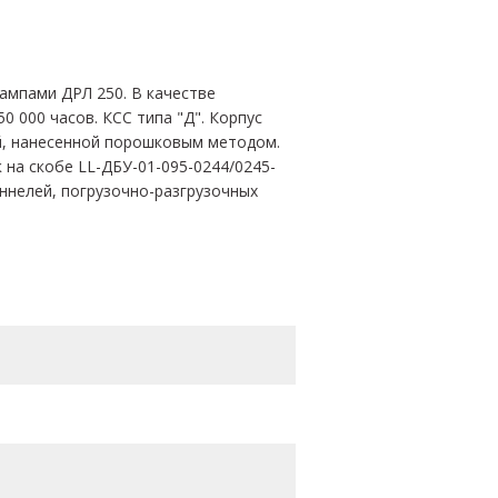
мпами ДРЛ 250. В качестве
 000 часов. КСС типа "Д". Корпус
й, нанесенной порошковым методом.
а скобе LL-ДБУ-01-095-0244/0245-
нелей, погрузочно-разгрузочных