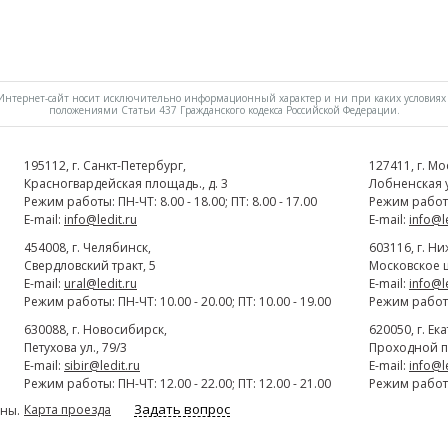
нтернет-сайт носит исключительно информационный характер и ни при каких условиях 
положениями Статьи 437 Гражданского кодекса Российской Федерации.
195112
, г.
Cанкт-Петербург
,
127411
, г.
Мо
Красногвардейская площадь., д. 3
Лобненская ул
Режим работы: ПН-ЧТ: 8.00 - 18.00; ПТ: 8.00 - 17.00
Режим работы:
E-mail:
info@ledit.ru
E-mail:
info@l
454008
, г.
Челябинск
,
603116
, г.
Ни
Свердловский тракт, 5
Московское ш
E-mail:
ural@ledit.ru
E-mail:
info@l
Режим работы: ПН-ЧТ: 10.00 - 20.00; ПТ: 10.00 - 19.00
Режим работы:
630088
, г.
Новосибирск
,
620050
, г.
Ек
Петухова ул., 79/3
Проходной п
E-mail:
sibir@ledit.ru
E-mail:
info@l
Режим работы: ПН-ЧТ: 12.00 - 22.00; ПТ: 12.00 - 21.00
Режим работы:
Задать вопрос
Карта проезда
ны.