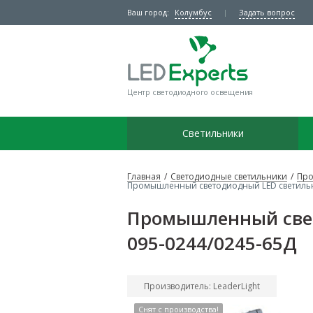
Ваш город:
Колумбус
Задать вопрос
Центр светодиодного освещения
Светильники
Главная
/
Светодиодные светильники
/
Про
Промышленный светодиодный LED светильник
Промышленный свето
095-0244/0245-65Д
Производитель: LeaderLight
Снят с производства!