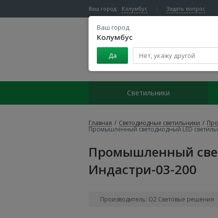
Ваш город:
Колумбус
Задать вопрос
Ваш город
Колумбус
Да
Центр светодиодного освещения
Светильники
Главная
/
Светодиодные светильники
/
Про
Промышленный светодиодный LED светильн
Промышленный свет
Индастри-03-200
Производитель: О2 Световые решения