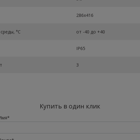
286x416
среды, °C
от -40 до +40
IP65
т
3
Купить в один клик
Имя*