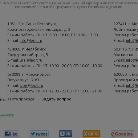
нтернет-сайт носит исключительно информационный характер и ни при каких условиях 
положениями Статьи 437 Гражданского кодекса Российской Федерации.
195112
, г.
Cанкт-Петербург
,
127411
, г.
Мо
Красногвардейская площадь., д. 3
Лобненская ул
Режим работы: ПН-ЧТ: 8.00 - 18.00; ПТ: 8.00 - 17.00
Режим работы:
E-mail:
info@ledit.ru
E-mail:
info@l
454008
, г.
Челябинск
,
603116
, г.
Ни
Свердловский тракт, 5
Московское ш
E-mail:
ural@ledit.ru
E-mail:
info@l
Режим работы: ПН-ЧТ: 10.00 - 20.00; ПТ: 10.00 - 19.00
Режим работы:
630088
, г.
Новосибирск
,
620050
, г.
Ек
Петухова ул., 79/3
Проходной п
E-mail:
sibir@ledit.ru
E-mail:
info@l
Режим работы: ПН-ЧТ: 12.00 - 22.00; ПТ: 12.00 - 21.00
Режим работы:
Задать вопрос
Карта проезда
ны.
льников
like
tweet
vk
ok.ru
Google+