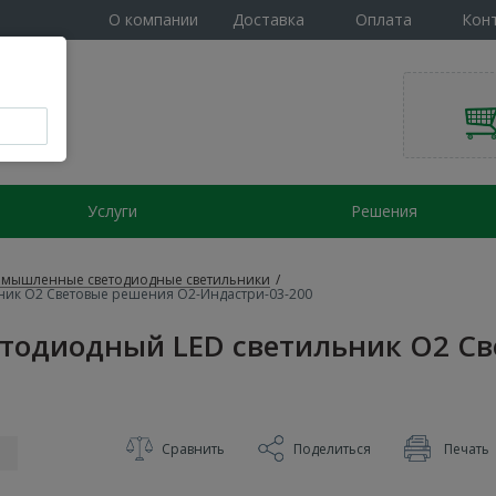
О компании
Доставка
Оплата
Кон
Услуги
Решения
мышленные светодиодные светильники
/
ик О2 Световые решения О2-Индастри-03-200
одиодный LED светильник О2 Св
Сравнить
Поделиться
Печать