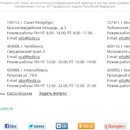
нтернет-сайт носит исключительно информационный характер и ни при каких условиях 
положениями Статьи 437 Гражданского кодекса Российской Федерации.
195112
, г.
Cанкт-Петербург
,
127411
, г.
Мо
Красногвардейская площадь., д. 3
Лобненская ул
Режим работы: ПН-ЧТ: 8.00 - 18.00; ПТ: 8.00 - 17.00
Режим работы:
E-mail:
info@ledit.ru
E-mail:
info@l
454008
, г.
Челябинск
,
603116
, г.
Ни
Свердловский тракт, 5
Московское ш
E-mail:
ural@ledit.ru
E-mail:
info@l
Режим работы: ПН-ЧТ: 10.00 - 20.00; ПТ: 10.00 - 19.00
Режим работы:
630088
, г.
Новосибирск
,
620050
, г.
Ек
Петухова ул., 79/3
Проходной п
E-mail:
sibir@ledit.ru
E-mail:
info@l
Режим работы: ПН-ЧТ: 12.00 - 22.00; ПТ: 12.00 - 21.00
Режим работы:
Задать вопрос
Карта проезда
ны.
льников
like
tweet
vk
ok.ru
Google+