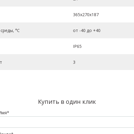
365x270х187
среды, °C
от -40 до +40
IP65
т
3
Купить в один клик
Имя*