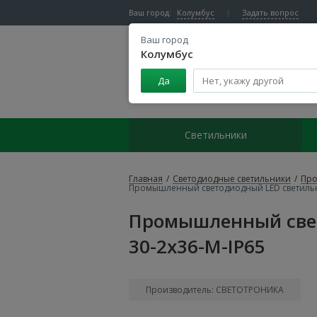
Ваш город:
Колумбус
Задать вопрос
Ваш город
Колумбус
Да
Центр светодиодного освещения
Светильники
Главная
/
Светодиодные светильники
/
Про
Промышленный светодиодный LED светильни
Промышленный свет
30-2x36-M-IP65
Производитель: СВЕТОТРОНИКА