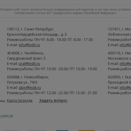
нтернет-сайт носит исключительно информационный характер и ни при каких условиях 
положениями Статьи 437 Гражданского кодекса Российской Федерации.
195112
, г.
Cанкт-Петербург
,
127411
, г.
Мо
Красногвардейская площадь., д. 3
Лобненская ул
Режим работы: ПН-ЧТ: 8.00 - 18.00; ПТ: 8.00 - 17.00
Режим работы:
E-mail:
info@ledit.ru
E-mail:
info@l
454008
, г.
Челябинск
,
603116
, г.
Ни
Свердловский тракт, 5
Московское ш
E-mail:
ural@ledit.ru
E-mail:
info@l
Режим работы: ПН-ЧТ: 10.00 - 20.00; ПТ: 10.00 - 19.00
Режим работы:
630088
, г.
Новосибирск
,
620050
, г.
Ек
Петухова ул., 79/3
Проходной п
E-mail:
sibir@ledit.ru
E-mail:
info@l
Режим работы: ПН-ЧТ: 12.00 - 22.00; ПТ: 12.00 - 21.00
Режим работы:
Задать вопрос
Карта проезда
ны.
льников