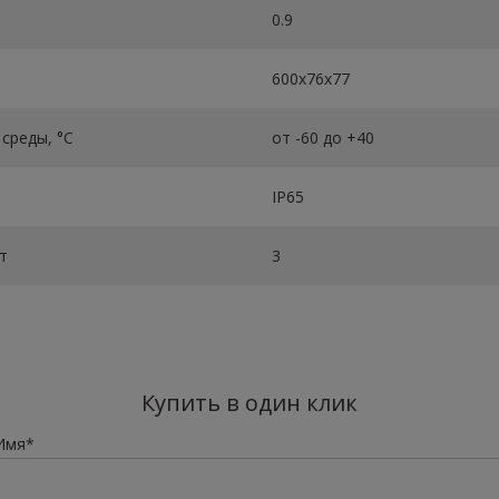
0.9
600х76х77
среды, °C
от -60 до +40
IP65
т
3
Купить в один клик
Имя*