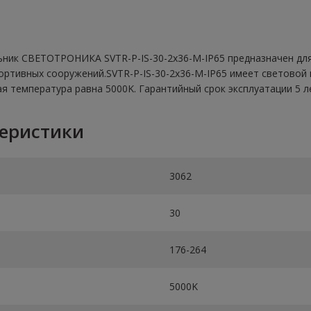
ик СВЕТОТРОНИКА SVTR-P-IS-30-2x36-M-IP65 предназначен для 
портивных сооружений.SVTR-P-IS-30-2x36-M-IP65 имеет световой
я температура равна 5000K. Гарантийный срок эксплуатации 5 л
теристики
3062
30
176-264
5000K