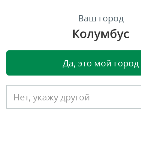
Ваш город
Колумбус
Центр светодиодного освещения
Главная
Светодиодные светильники
Промышленные 
Да, это мой город
Промышленный светодиод
светильник ФОКУС УСС 150
Артикул: 060177