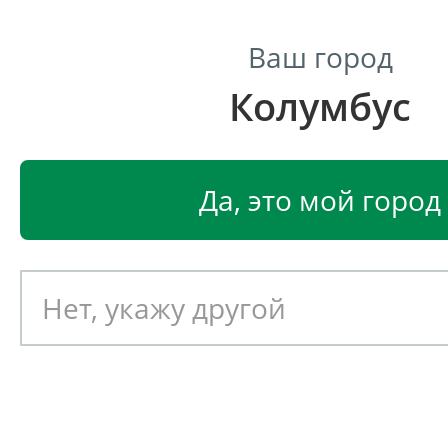
Ваш город
Колумбус
Центр светодиодного освещения
Главная
Светодиодные светильники
Светодиодные
Да, это мой город
Светодиодный светильник
EGLO AMAROSI 98091
Артикул: 390267
Новинка!