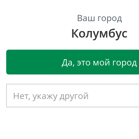
Ваш город
Колумбус
Центр светодиодного освещения
Главная
Светодиодные светильники
Светодиодные
Да, это мой город
Светодиодный светильник
EGLO BALLA 27881
Артикул: 390319
Новинка!