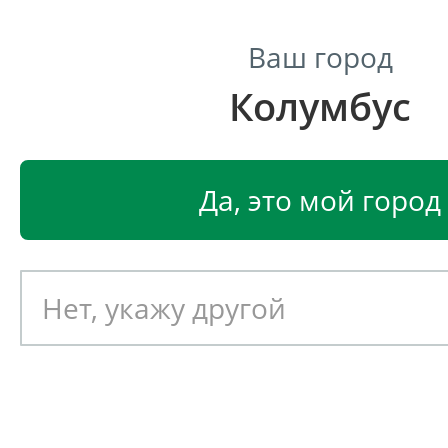
Ваш город
Колумбус
Центр светодиодного освещения
Главная
Светодиодные светильники
Светодиодные
Да, это мой город
Светодиодный светильник
EGLO PENALVA 94811
Артикул: 390113
Новинка!