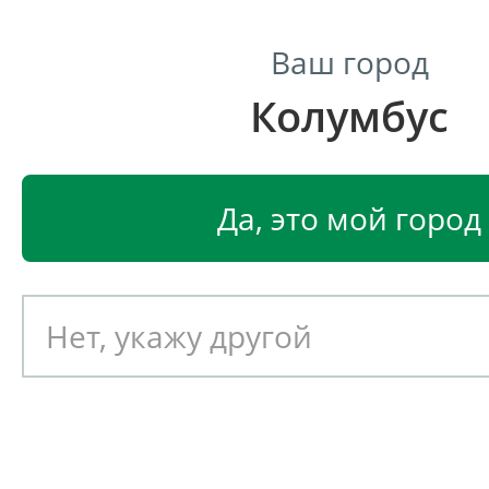
Ваш город
Колумбус
Центр светодиодного освещения
Главная
Светодиодные светильники
Светодиодные
Да, это мой город
Светодиодный светильник
EGLO RIGA-LED 92736
Артикул: 390052
Новинка!