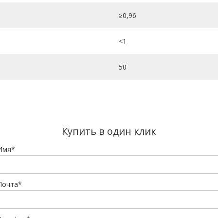
≥0,96
<1
50
Купить в один клик
Имя*
Почта*