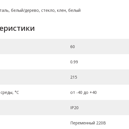
таль, белый/дерево, стекло, клен, белый
теристики
60
0.99
215
среды, °C
от -40 до +40
IP20
Переменный 220В