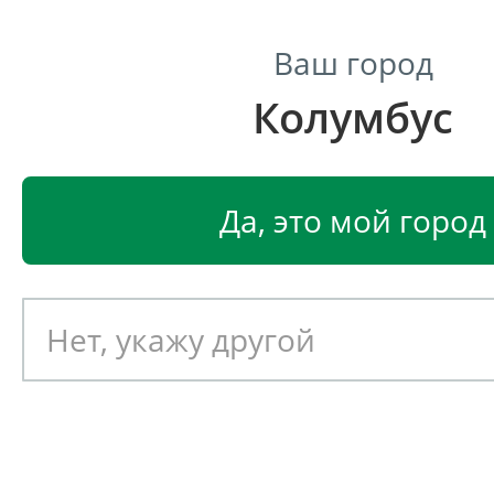
Ваш город
Колумбус
Центр светодиодного освещения
Главная
Светодиодные светильники
Светодиодные
Да, это мой город
Светодиодный светильник
EGLO ALMERA 89115
Артикул: 390604
Новинка!