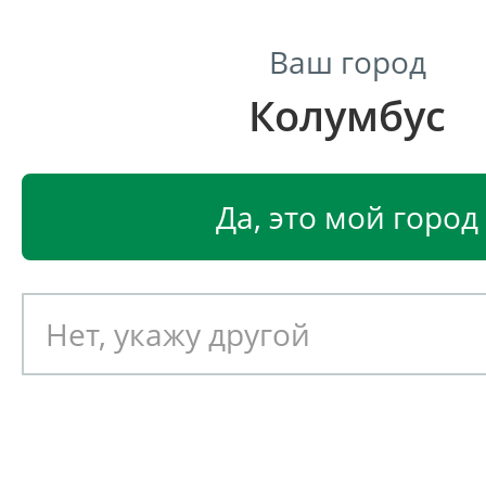
Ваш город
Колумбус
Центр светодиодного освещения
Главная
Светодиодные светильники
Светодиодные
Да, это мой город
Светодиодный светильник
EGLO ALMOZAR 96875
Артикул: 391515
Новинка!