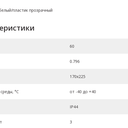
 белый/пластик прозрачный
теристики
60
0.796
170х225
среды, °C
от -40 до +40
IP44
т
3