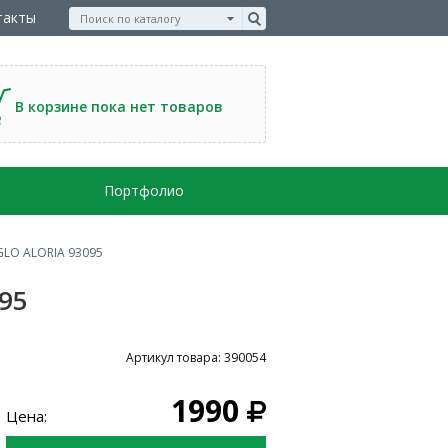
такты
В корзине пока нет товаров
Портфолио
GLO ALORIA 93095
95
Артикул товара: 390054
1990
Цена: