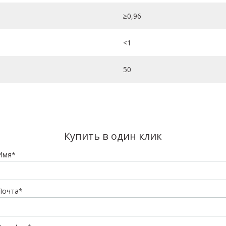
≥0,96
<1
50
Купить в один клик
Имя*
Почта*