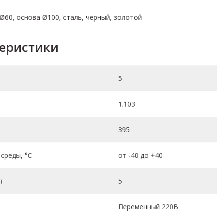
Ø60, основа Ø100, cталь, черный, золотой
теристики
5
1.103
395
среды, °C
от -40 до +40
т
5
Переменный 220В