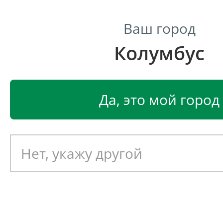
Ваш город
Колумбус
Центр светодиодного освещения
Главная
Светодиодные светильники
Светодиодные
Да, это мой город
Светодиодный светильник
EGLO BASILANO 1 39103
Артикул: 390441
Новинка!