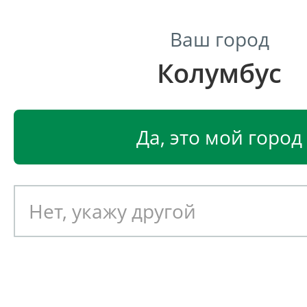
Ваш город
Колумбус
Центр светодиодного освещения
Главная
Светодиодные светильники
Светодиодные
Да, это мой город
Светодиодный светильник
EGLO BIMEDA 31008
Артикул: 390335
Новинка!