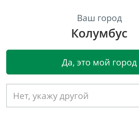
Ваш город
Колумбус
Центр светодиодного освещения
Главная
Светодиодные светильники
Светодиодные
Да, это мой город
Светодиодный светильник
EGLO BRENDA 87054
Артикул: 390570
Новинка!