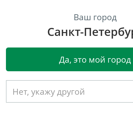
Ваш город
Санкт-Петербу
Центр светодиодного освещения
Главная
Светодиодные светильники
Светодиодные
Да, это мой город
Светодиодный светильник
EGLO CALNOVA 94716
Артикул: 390964
Новинка!