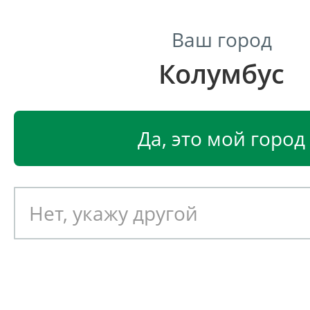
Ваш город
Колумбус
Центр светодиодного освещения
Главная
Светодиодные светильники
Светодиодные
Да, это мой город
Светодиодный светильник
EGLO CAMPODINO 97894
Артикул: 392022
Новинка!