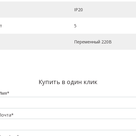
IP20
т
5
Переменный 220В
Купить в один клик
Имя*
Почта*