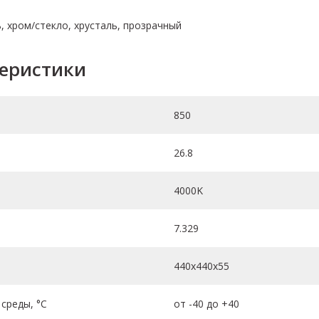
ь, хром/стекло, хрусталь, прозрачный
теристики
850
26.8
4000K
7.329
440х440х55
среды, °C
от -40 до +40