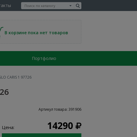
такты
В корзине пока нет товаров
Портфолио
LO CARIS 1 97726
26
Артикул товара: 391906
14290
Цена: