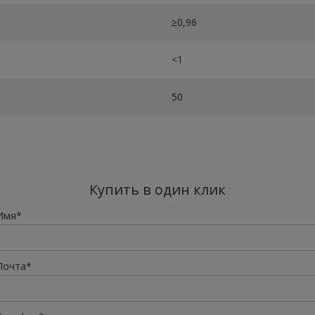
≥0,96
<1
50
Купить в один клик
Имя*
Почта*