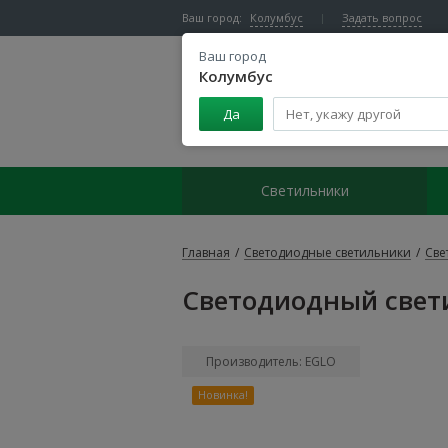
Ваш город:
Колумбус
Задать вопрос
Ваш город
Колумбус
Да
Центр светодиодного освещения
Светильники
Главная
/
Светодиодные светильники
/
Све
Светодиодный свети
Производитель: EGLO
Новинка!