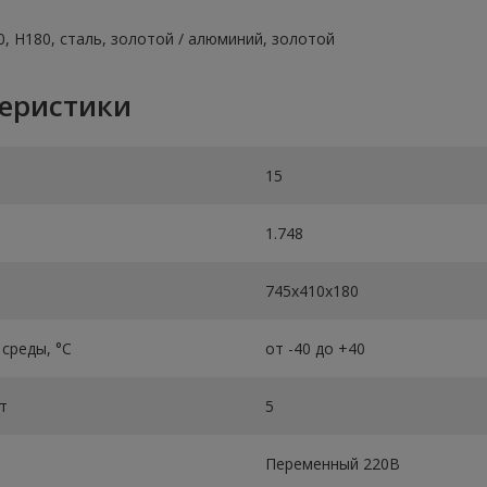
10, H180, сталь, золотой / алюминий, золотой
теристики
15
1.748
745х410х180
среды, °C
от -40 до +40
т
5
Переменный 220В