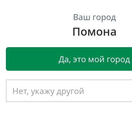
Ваш город
Помона
Центр светодиодного освещения
Главная
Светодиодные светильники
Светодиодные
Да, это мой город
Светодиодный светильник
EGLO CERATELLA 96904
Артикул: 391528
Новинка!