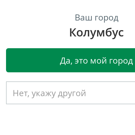
Ваш город
Колумбус
Центр светодиодного освещения
Главная
Светодиодные светильники
Светодиодные
Да, это мой город
Светодиодный светильник
EGLO CLEMENTE 95285
Артикул: 391084
Новинка!