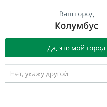
Ваш город
Колумбус
Центр светодиодного освещения
Главная
Светодиодные светильники
Светодиодные
Да, это мой город
Светодиодный светильник
EGLO CONESSA 95911
Артикул: 391240
Новинка!