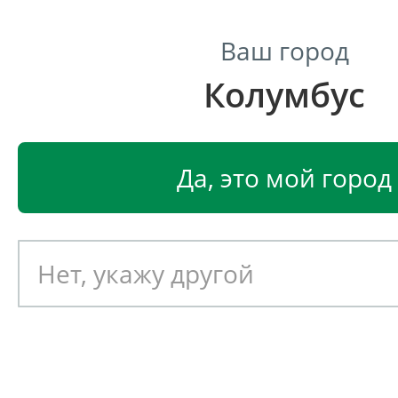
Ваш город
Колумбус
Центр светодиодного освещения
Главная
Светодиодные светильники
Светодиодные
Да, это мой город
Светодиодный светильник
EGLO DAVEN 1 93175
Артикул: 390790
Новинка!