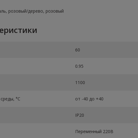
таль, розовый/дерево, розовый
теристики
60
0.95
1100
среды, °C
от -40 до +40
IP20
Переменный 220В