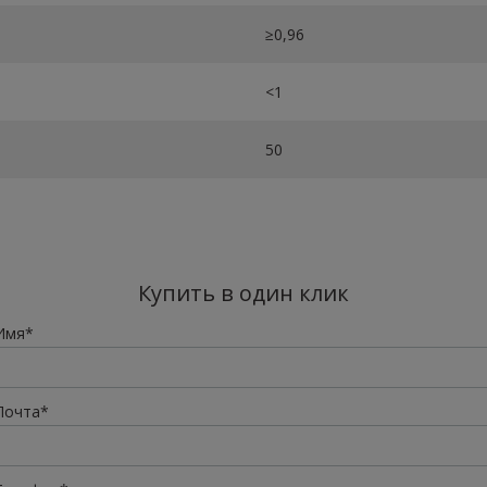
≥0,96
<1
50
Купить в один клик
Имя*
Почта*