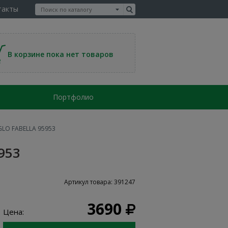
такты
В корзине пока нет товаров
Портфолио
GLO FABELLA 95953
953
Артикул товара: 391247
3690
Цена: