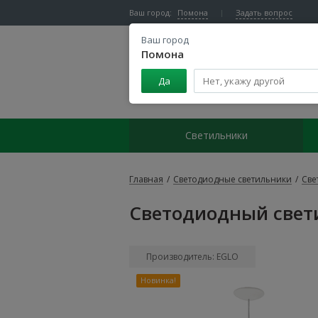
Ваш город:
Помона
Задать вопрос
Ваш город
Помона
Да
Центр светодиодного освещения
Светильники
Главная
/
Светодиодные светильники
/
Све
Светодиодный свет
Производитель: EGLO
Новинка!